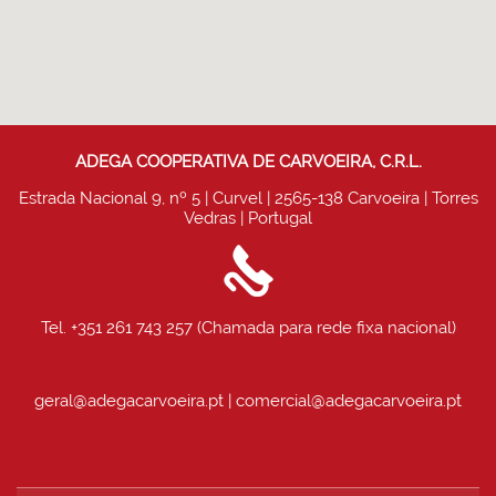
EMPORIUM DAS ADEGAS
EMPORIUM DAS AD
ADEGA COOPERATIVA DE CARVOEIRA, C.R.L.
Estrada Nacional 9, nº 5 | Curvel | 2565-138 Carvoeira | Torres
SAIBA MAIS
SAIBA MAIS
Vedras | Portugal
Tel. +351 261 743 257 (Chamada para rede fixa nacional)
geral@adegacarvoeira.pt | comercial@adegacarvoeira.pt
RAPOSA
RAPOSA
SAIBA MAIS
SAIBA MAIS