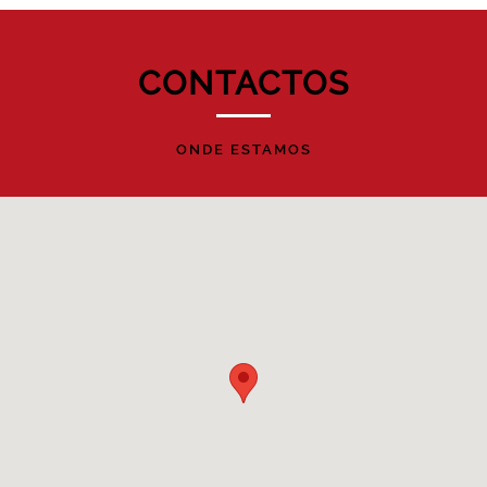
lançado no mercado foi
comodamente.
distinguido com a medalha de
Velhos Tempos - Vinho
ouro do Concurso de Vinhos
CONTACTOS
Regional Lisboa - Aragonez e
de Lisboa 2017.
BIQUEIRÃO
BIQUEIRÃO
Syrah tem vindo a acumular
diversas distinções pela sua
SAIBA MAIS
SAIBA MAIS
ONDE ESTAMOS
grande qualidade.
SAIBA MAIS
BIQUEIRÃO
BIQUEIRÃO
SAIBA MAIS
SAIBA MAIS