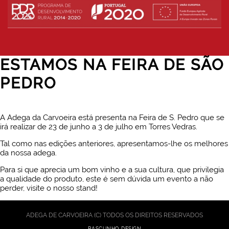
ESTAMOS NA FEIRA DE SÃO
PEDRO
RAPOSA
A Adega da Carvoeira está presenta na Feira de S. Pedro que se
SAIBA MAIS
irá realizar de 23 de junho a 3 de julho em Torres Vedras.
Tal como nas edições anteriores, apresentamos-lhe os melhores
da nossa adega.
Para si que aprecia um bom vinho e a sua cultura, que privilegia
a qualidade do produto, este é sem dúvida um evento a não
perder, visite o nosso stand!
ADEGA DE CARVOEIRA (C) TODOS OS DIREITOS RESERVADOS
RASCUNHO DESIGN